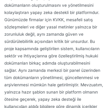
dokümanların oluşturulmasını ve yönetilmesini
kolaylaştıran yapay zeka destekli bir platformdur.
Günümüzde firmalar için KVKK, mesafeli satış
sözleşmeleri ve diğer yasal metinler yalnızca bir
zorunluluk değil, aynı zamanda güven ve
sürdürülebilirlik açısından kritik bir unsurdur. Bu
proje kapsamında geliştirilen sistem, kullanıcıların
sektör ve ihtiyaçlarına göre özelleştirilmiş hukuki
dokümanları birkaç adımda oluşturabilmesini
sağlar. Aynı zamanda merkezi bir panel üzerinden
tüm dokümanların yönetilmesi, güncellenmesi ve
arşivlenmesi mümkün hale getirilmiştir. Mevzuatım,
yalnızca hazır şablon sunan bir platform olmanın
ötesine geçerek, yapay zeka desteği ile
kullanıcıdan aldığı bilgilere göre dinamik içerikler