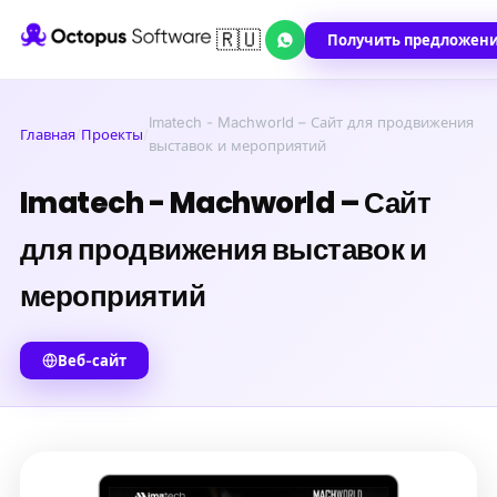
🇷🇺
Получить предложен
Imatech - Machworld – Сайт для продвижения
Главная
/
Проекты
/
выставок и мероприятий
Imatech - Machworld – Сайт
для продвижения выставок и
мероприятий
Веб-сайт