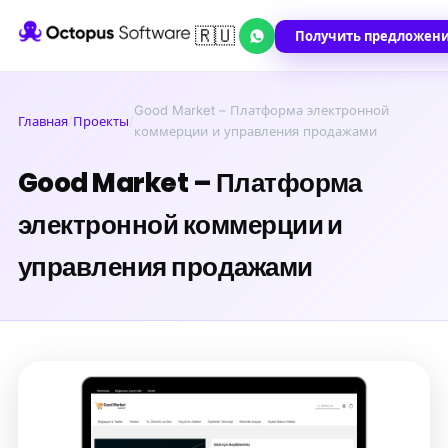
🇷🇺
Получить предложен
Good Market – Платформа электронной
Главная
/
Проекты
/
коммерции и управления продажами
Good Market – Платформа
электронной коммерции и
управления продажами