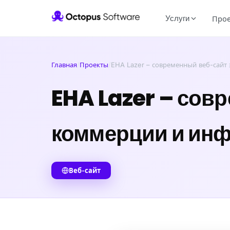
Услуги
Про
Главная
/
Проекты
/
EHA Lazer – современный веб-сайт
EHA Lazer – сов
коммерции и инф
Веб-сайт