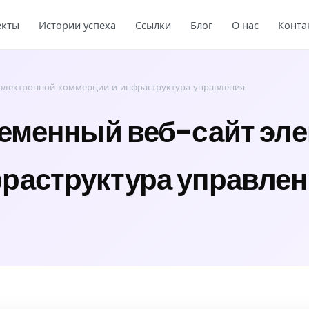
екты
Истории успеха
Ссылки
Блог
О нас
Конта
 электронной коммерции и инфраструктура управления
ременный веб-сайт эл
раструктура управле