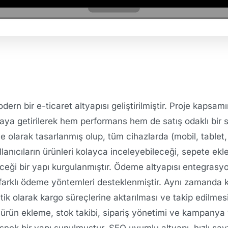
rn bir e-ticaret altyapısı geliştirilmiştir. Proje kapsam
araya getirilerek hem performans hem de satış odaklı bir 
olarak tasarlanmış olup, tüm cihazlarda (mobil, tablet,
anıcıların ürünleri kolayca inceleyebileceği, sepete ekle
eği bir yapı kurgulanmıştır. Ödeme altyapısı entegrasyon
farklı ödeme yöntemleri desteklenmiştir. Aynı zamanda
ik olarak kargo süreçlerine aktarılması ve takip edilmesi
 ürün ekleme, stok takibi, sipariş yönetimi ve kampanya 
 esnek bir yapı sunulmuştur. SEO uyumlu altyapı, hızlı sa