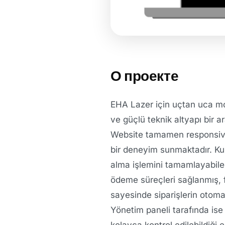
О проекте
EHA Lazer için uçtan uca mode
ve güçlü teknik altyapı bir 
Website tamamen responsive 
bir deneyim sunmaktadır. Kull
alma işlemini tamamlayabilec
ödeme süreçleri sağlanmış, 
sayesinde siparişlerin otomat
Yönetim paneli tarafında ise
kolayca kontrol edilebildiği