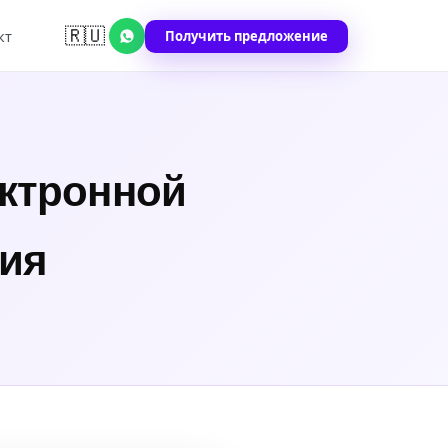
🇷🇺
Получить предложение
кт
ектронной
ния