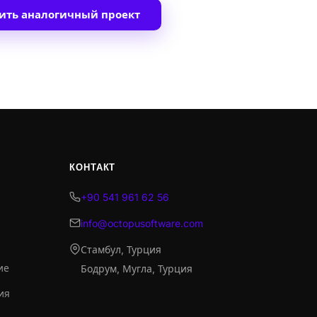
ить аналогичный проект
КОНТАКТ
+90 541 961 62 56
info@octopusoftware.com
Стамбул, Турция
ие
Бодрум, Мугла, Турция
ия