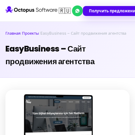
🇷🇺
Получить предложен
Главная
/
Проекты
/
EasyBusiness – Сайт продвижения агентства
EasyBusiness – Сайт
продвижения агентства