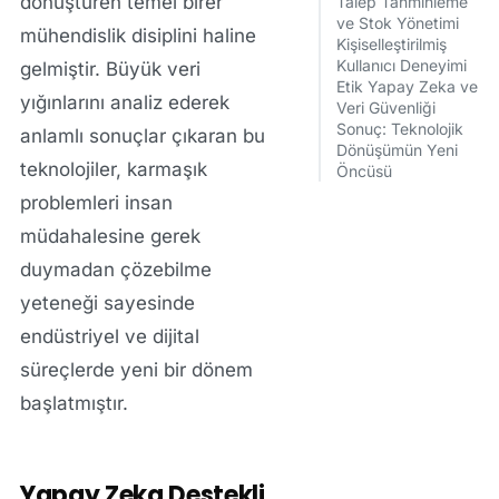
dönüştüren temel birer
Talep Tahminleme
ve Stok Yönetimi
mühendislik disiplini haline
Kişiselleştirilmiş
Kullanıcı Deneyimi
gelmiştir. Büyük veri
Etik Yapay Zeka ve
yığınlarını analiz ederek
Veri Güvenliği
Sonuç: Teknolojik
anlamlı sonuçlar çıkaran bu
Dönüşümün Yeni
teknolojiler, karmaşık
Öncüsü
problemleri insan
müdahalesine gerek
duymadan çözebilme
yeteneği sayesinde
endüstriyel ve dijital
süreçlerde yeni bir dönem
başlatmıştır.
Yapay Zeka Destekli