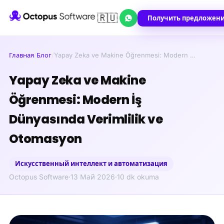
🇷🇺
Получить предложен
Главная
/
Блог
/
Yapay Zeka ve Makine Öğrenmesi: Modern …
Yapay Zeka ve Makine
Öğrenmesi: Modern İş
Dünyasında Verimlilik ve
Otomasyon
Искусственный интеллект и автоматизация
Octopus Software
·
13 Май 2026
·
10 dk okuma