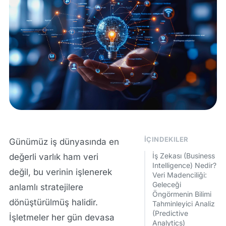
İÇINDEKILER
Günümüz iş dünyasında en
İş Zekası (Business
değerli varlık ham veri
Intelligence) Nedir?
değil, bu verinin işlenerek
Veri Madenciliği:
Geleceği
anlamlı stratejilere
Öngörmenin Bilimi
dönüştürülmüş halidir.
Tahminleyici Analiz
(Predictive
İşletmeler her gün devasa
Analytics)