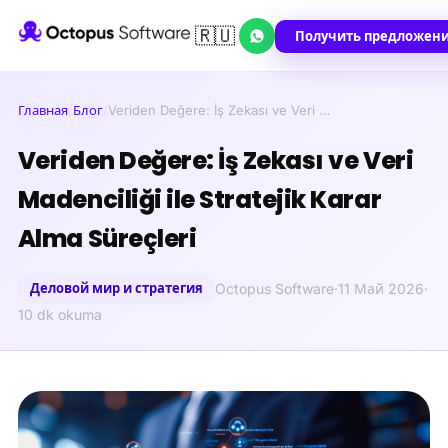
🇷🇺
Получить предложен
Главная
/
Блог
/
Veriden Değere: İş Zekası ve Veri …
Veriden Değere: İş Zekası ve Veri
Madenciliği ile Stratejik Karar
Alma Süreçleri
Деловой мир и стратегия
Octopus Software
·
11 Май 2026
·
10 dk okuma