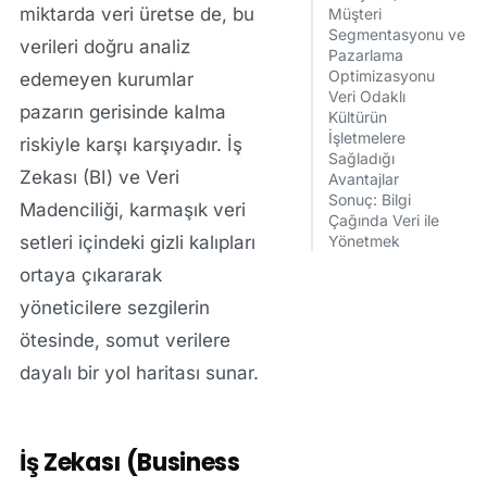
miktarda veri üretse de, bu
Müşteri
Segmentasyonu ve
verileri doğru analiz
Pazarlama
Optimizasyonu
edemeyen kurumlar
Veri Odaklı
pazarın gerisinde kalma
Kültürün
İşletmelere
riskiyle karşı karşıyadır.
İş
Sağladığı
Zekası (BI)
ve
Veri
Avantajlar
Sonuç: Bilgi
Madenciliği
, karmaşık veri
Çağında Veri ile
setleri içindeki gizli kalıpları
Yönetmek
ortaya çıkararak
yöneticilere sezgilerin
ötesinde, somut verilere
dayalı bir yol haritası sunar.
İş Zekası (Business