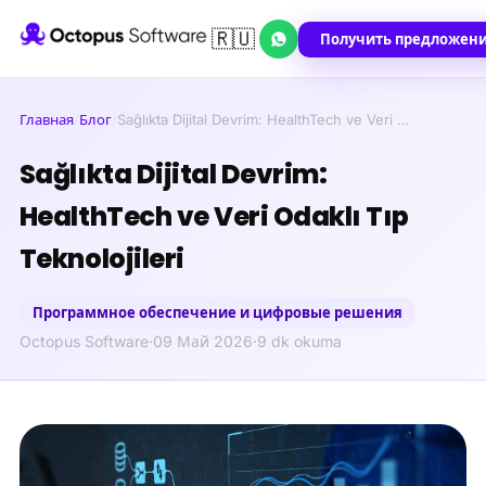
🇷🇺
Получить предложен
Главная
/
Блог
/
Sağlıkta Dijital Devrim: HealthTech ve Veri …
Sağlıkta Dijital Devrim:
HealthTech ve Veri Odaklı Tıp
Teknolojileri
Программное обеспечение и цифровые решения
Octopus Software
·
09 Май 2026
·
9 dk okuma