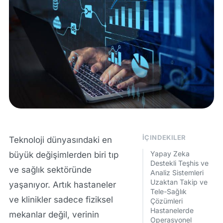
İÇINDEKILER
Teknoloji dünyasındaki en
Yapay Zeka
büyük değişimlerden biri tıp
Destekli Teşhis ve
ve sağlık sektöründe
Analiz Sistemleri
Uzaktan Takip ve
yaşanıyor. Artık hastaneler
Tele-Sağlık
ve klinikler sadece fiziksel
Çözümleri
Hastanelerde
mekanlar değil, verinin
Operasyonel