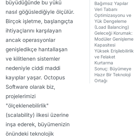
büyüdüğünde bu yükü
Bağımsız Yapılar
Veri Tabanı
nasıl göğüslediğiyle ölçülür.
Optimizasyonu ve
Birçok işletme, başlangıçta
Yük Dengeleme
(Load Balancing)
ihtiyaçlarını karşılayan
Geleceği Korumak:
Modüler Genişleme
ancak operasyonlar
Kapasitesi
genişledikçe hantallaşan
Yüksek Erişilebilirlik
ve Felaket
ve kilitlenen sistemler
Kurtarma
nedeniyle ciddi maddi
Sonuç: Büyümeye
Hazır Bir Teknoloji
kayıplar yaşar.
Octopus
Ortağı
Software
olarak biz,
projelerimizi
"ölçeklenebilirlik"
(scalability) ilkesi üzerine
inşa ederek, büyümenizin
önündeki teknolojik