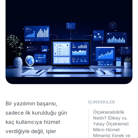
İÇINDEKILER
Bir yazılımın başarısı,
Ölçeklenebilirlik
sadece ilk kurulduğu gün
Nedir? (Dikey vs.
kaç kullanıcıya hizmet
Yatay Ölçekleme)
Mikro Hizmet
verdiğiyle değil, işler
Mimarisi: Esnek ve