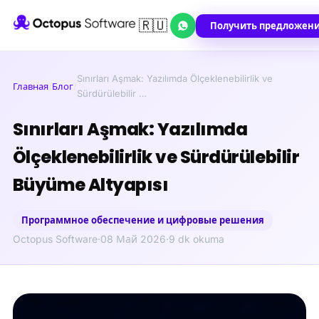
🇷🇺
Получить предложен
Sınırları Aşmak: Yazılımda Ölçeklenebilirlik ve
Главная
/
Блог
/
Sürdürülebilir …
Sınırları Aşmak: Yazılımda
Ölçeklenebilirlik ve Sürdürülebilir
Büyüme Altyapısı
Программное обеспечение и цифровые решения
Octopus Software
·
08 Май 2026
·
9 dk okuma