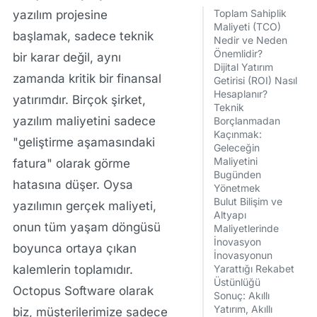
Toplam Sahiplik
yazılım projesine
Maliyeti (TCO)
başlamak, sadece teknik
Nedir ve Neden
Önemlidir?
bir karar değil, aynı
Dijital Yatırım
zamanda kritik bir finansal
Getirisi (ROI) Nasıl
Hesaplanır?
yatırımdır. Birçok şirket,
Teknik
yazılım maliyetini sadece
Borçlanmadan
Kaçınmak:
"geliştirme aşamasındaki
Geleceğin
Maliyetini
fatura" olarak görme
Bugünden
hatasına düşer. Oysa
Yönetmek
Bulut Bilişim ve
yazılımın gerçek maliyeti,
Altyapı
onun tüm yaşam döngüsü
Maliyetlerinde
İnovasyon
boyunca ortaya çıkan
İnovasyonun
kalemlerin toplamıdır.
Yarattığı Rekabet
Üstünlüğü
Octopus Software
olarak
Sonuç: Akıllı
Yatırım, Akıllı
biz, müşterilerimize sadece