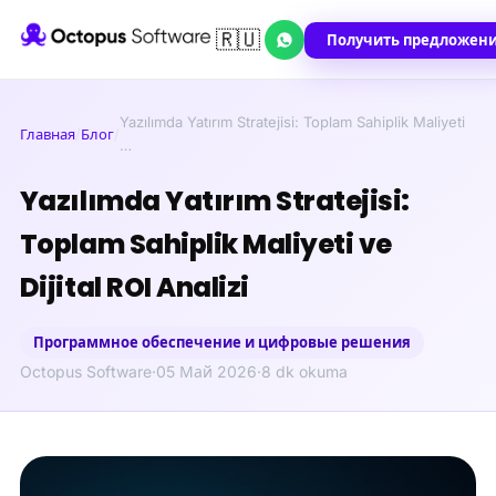
🇷🇺
Получить предложен
Yazılımda Yatırım Stratejisi: Toplam Sahiplik Maliyeti
Главная
/
Блог
/
…
Yazılımda Yatırım Stratejisi:
Toplam Sahiplik Maliyeti ve
Dijital ROI Analizi
Программное обеспечение и цифровые решения
Octopus Software
·
05 Май 2026
·
8 dk okuma