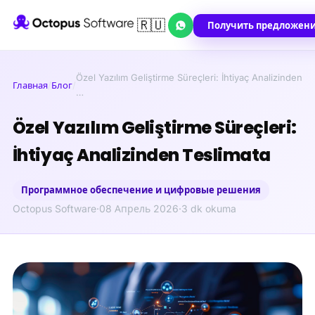
🇷🇺
Получить предложен
Özel Yazılım Geliştirme Süreçleri: İhtiyaç Analizinden
Главная
/
Блог
/
…
Özel Yazılım Geliştirme Süreçleri:
İhtiyaç Analizinden Teslimata
Программное обеспечение и цифровые решения
Octopus Software
·
08 Апрель 2026
·
3 dk okuma