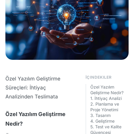
İÇINDEKILER
Özel Yazılım Geliştirme
Özel Yazılım
Süreçleri: İhtiyaç
Geliştirme Nedir?
Analizinden Teslimata
1. İhtiyaç Analizi
2. Planlama ve
Proje Yönetimi
Özel Yazılım Geliştirme
3. Tasarım
4. Geliştirme
Nedir?
5. Test ve Kalite
Güvencesi