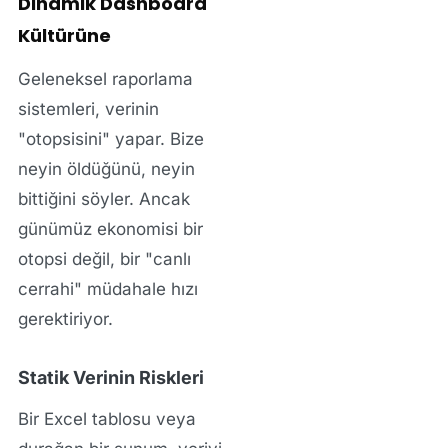
Dinamik Dashboard
Kültürüne
Geleneksel raporlama
sistemleri, verinin
"otopsisini" yapar. Bize
neyin öldüğünü, neyin
bittiğini söyler. Ancak
günümüz ekonomisi bir
otopsi değil, bir "canlı
cerrahi" müdahale hızı
gerektiriyor.
Statik Verinin Riskleri
Bir Excel tablosu veya