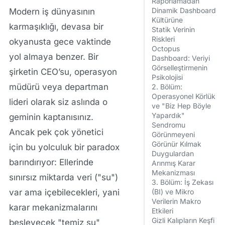
Raporlamadan
Dinamik Dashboard
Modern iş dünyasının
Kültürüne
karmaşıklığı, devasa bir
Statik Verinin
Riskleri
okyanusta gece vaktinde
Octopus
yol almaya benzer. Bir
Dashboard: Veriyi
Görselleştirmenin
şirketin CEO’su, operasyon
Psikolojisi
müdürü veya departman
2. Bölüm:
Operasyonel Körlük
lideri olarak siz aslında o
ve "Biz Hep Böyle
Yapardık"
geminin kaptanısınız.
Sendromu
Ancak pek çok yönetici
Görünmeyeni
Görünür Kılmak
için bu yolculuk bir paradox
Duygulardan
barındırıyor: Ellerinde
Arınmış Karar
Mekanizması
sınırsız miktarda veri ("su")
3. Bölüm: İş Zekası
var ama içebilecekleri, yani
(BI) ve Mikro
Verilerin Makro
karar mekanizmalarını
Etkileri
Gizli Kalıpların Keşfi
besleyecek "temiz su"