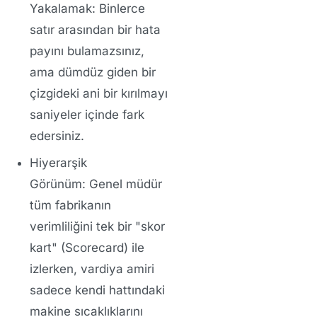
Yakalamak:
Binlerce
satır arasından bir hata
payını bulamazsınız,
ama dümdüz giden bir
çizgideki ani bir kırılmayı
saniyeler içinde fark
edersiniz.
Hiyerarşik
Görünüm:
Genel müdür
tüm fabrikanın
verimliliğini tek bir "skor
kart" (Scorecard) ile
izlerken, vardiya amiri
sadece kendi hattındaki
makine sıcaklıklarını