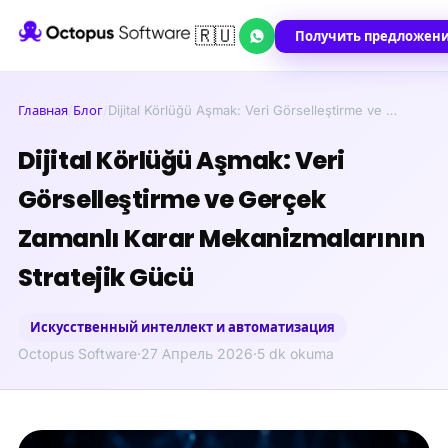
🇷🇺
Получить предложен
Главная
/
Блог
/
Dijital Körlüğü Aşmak: Veri Görselleştirme ve …
Dijital Körlüğü Aşmak: Veri
Görselleştirme ve Gerçek
Zamanlı Karar Mekanizmalarının
Stratejik Gücü
Искусственный интеллект и автоматизация
Octopus Software
·
27 Апрель 2026
·
5 dk okuma