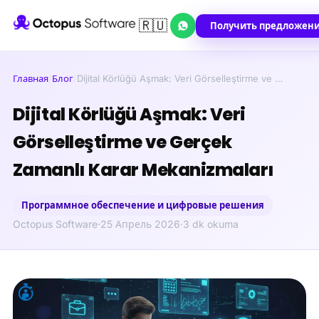
🇷🇺
Получить предложен
Главная
/
Блог
/
Dijital Körlüğü Aşmak: Veri Görselleştirme ve …
Dijital Körlüğü Aşmak: Veri
Görselleştirme ve Gerçek
Zamanlı Karar Mekanizmaları
Программное обеспечение и цифровые решения
Octopus Software
·
25 Апрель 2026
·
3 dk okuma