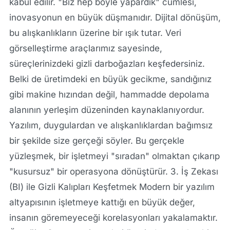
kabul edilir. "Biz hep böyle yapardık" cümlesi,
inovasyonun en büyük düşmanıdır. Dijital dönüşüm,
bu alışkanlıkların üzerine bir ışık tutar. Veri
görselleştirme araçlarımız sayesinde,
süreçlerinizdeki gizli darboğazları keşfedersiniz.
Belki de üretimdeki en büyük gecikme, sandığınız
gibi makine hızından değil, hammadde depolama
alanının yerleşim düzeninden kaynaklanıyordur.
Yazılım, duygulardan ve alışkanlıklardan bağımsız
bir şekilde size gerçeği söyler. Bu gerçekle
yüzleşmek, bir işletmeyi "sıradan" olmaktan çıkarıp
"kusursuz" bir operasyona dönüştürür. 3. İş Zekası
(BI) ile Gizli Kalıpları Keşfetmek Modern bir yazılım
altyapısının işletmeye kattığı en büyük değer,
insanın göremeyeceği korelasyonları yakalamaktır.