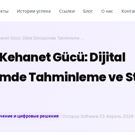
екты
Истории успеха
Ссылки
Блог
О нас
Конта
hanet Gücü: Dijital Dönüşümde Tahminleme …
 Kehanet Gücü: Dijital
mde Tahminleme ve St
ечение и цифровые решения
Octopus Software
·
23 Апрель 2026
·