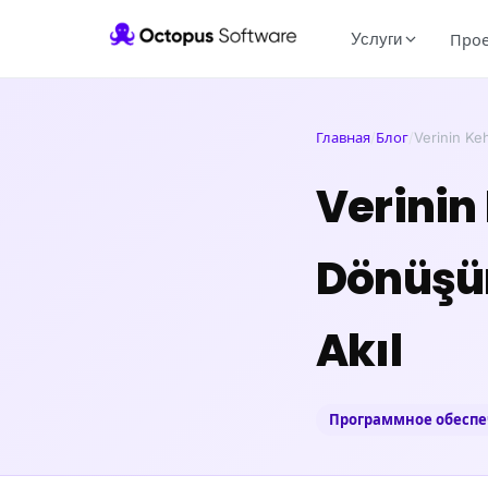
Услуги
Про
Главная
/
Блог
/
Verinin Ke
Verinin
Dönüşü
Akıl
Программное обесп