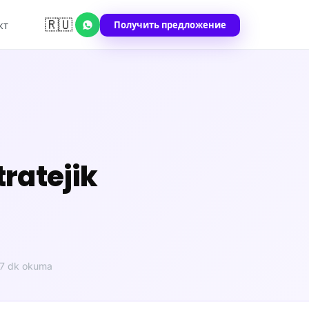
🇷🇺
Получить предложение
кт
ratejik
7 dk okuma